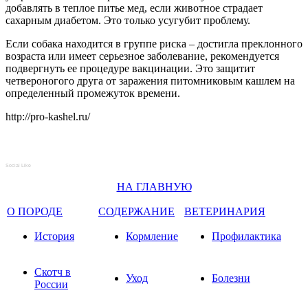
добавлять в теплое питье мед, если животное страдает
сахарным диабетом. Это только усугубит проблему.
Если собака находится в группе риска – достигла преклонного
возраста или имеет серьезное заболевание, рекомендуется
подвергнуть ее процедуре вакцинации. Это защитит
четвероногого друга от заражения питомниковым кашлем на
определенный промежуток времени.
http://pro-kashel.ru/
Social Like
НА ГЛАВНУЮ
О ПОРОДЕ
СОДЕРЖАНИЕ
ВЕТЕРИНАРИЯ
История
Кормление
Профилактика
Скотч в
Уход
Болезни
России