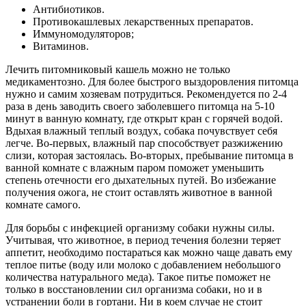
Антибиотиков.
Противокашлевых лекарственных препаратов.
Иммуномодуляторов;
Витаминов.
Лечить питомниковый кашель можно не только
медикаментозно. Для более быстрого выздоровления питомца
нужно и самим хозяевам потрудиться. Рекомендуется по 2-4
раза в день заводить своего заболевшего питомца на 5-10
минут в ванную комнату, где открыт кран с горячей водой.
Вдыхая влажный теплый воздух, собака почувствует себя
легче. Во-первых, влажный пар способствует разжижению
слизи, которая застоялась. Во-вторых, пребывание питомца в
ванной комнате с влажным паром поможет уменьшить
степень отечности его дыхательных путей. Во избежание
получения ожога, не стоит оставлять животное в ванной
комнате самого.
Для борьбы с инфекцией организму собаки нужны силы.
Учитывая, что животное, в период течения болезни теряет
аппетит, необходимо постараться как можно чаще давать ему
теплое питье (воду или молоко с добавлением небольшого
количества натурального меда). Такое питье поможет не
только в восстановлении сил организма собаки, но и в
устранении боли в гортани. Ни в коем случае не стоит